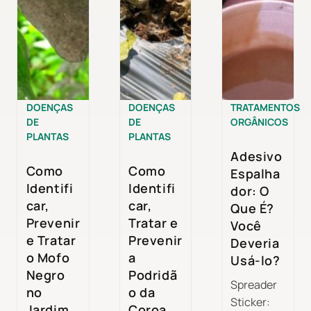
DOENÇAS
DOENÇAS
TRATAMENTOS
DE
DE
ORGÂNICOS
PLANTAS
PLANTAS
Adesivo
Como
Como
Espalha
Identifi
Identifi
dor: O
car,
car,
Que É?
Prevenir
Tratar e
Você
e Tratar
Prevenir
Deveria
o Mofo
a
Usá-lo?
Negro
Podridã
Spreader
no
o da
Sticker:
Jardim
Coroa