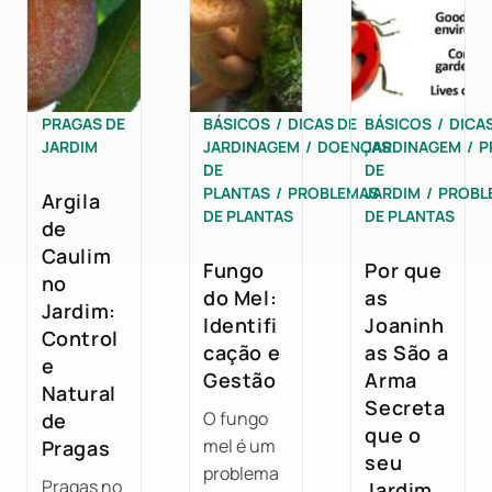
PRAGAS DE
BÁSICOS
/
DICAS DE
BÁSICOS
/
DICA
JARDIM
JARDINAGEM
/
DOENÇAS
JARDINAGEM
/
P
DE
DE
PLANTAS
/
PROBLEMAS
JARDIM
/
PROBL
Argila
DE PLANTAS
DE PLANTAS
de
Caulim
Fungo
Por que
no
do Mel:
as
Jardim:
Identifi
Joaninh
Control
cação e
as São a
e
Gestão
Arma
Natural
Secreta
O fungo
de
que o
mel é um
Pragas
seu
problema
Pragas no
Jardim