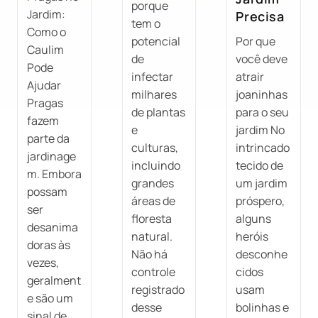
porque
Jardim:
Precisa
tem o
Como o
potencial
Por que
Caulim
de
você deve
Pode
infectar
atrair
Ajudar
milhares
joaninhas
Pragas
de plantas
para o seu
fazem
e
jardim No
parte da
culturas,
intrincado
jardinage
incluindo
tecido de
m. Embora
grandes
um jardim
possam
áreas de
próspero,
ser
floresta
alguns
desanima
natural.
heróis
doras às
Não há
desconhe
vezes,
controle
cidos
geralment
registrado
usam
e são um
desse
bolinhas e
sinal de