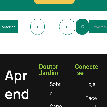
…
13
1
12
 Anterior
Próximo
Doutor
Conecte
Apr
Jardim
-se
Sobr
Loja
end
e
Face
Carre