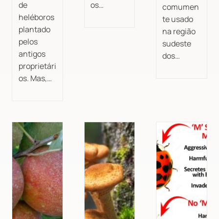
de
os…
comumen
heléboros
te usado
plantado
na região
pelos
sudeste
antigos
dos…
proprietári
os. Mas,…