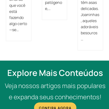
patógeno
têm asas
que você
e,…
delicadas.
está
Joaninhas
fazendo
, aqueles
algo certo
adoráveis
—se…
besouros
…
Explore Mais Conteúdos
Veja nossos artigos mais populares
e expanda seus conhecimentos!
CONFIRA AGORA