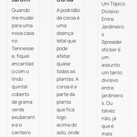
Um Tópico
Quando
A podridão
Divisivo
me mudei
da coroa é
Entre
para uma
uma
Jardineiro
nova casa
doença
s
no
letal que
Spreader
Tennesse
pode
sticker é
e, fiquei
afetar
um
encantad
quase
assunto
o com o
todas as
um tanto
lindo
plantas. A
divisivo
quintal
coroa é a
entre
coberto
parte da
jardineiro
de grama
planta
s. Ou
verde
que fica
talvez
exuberant
logo
não, já
e e o
acima do
que é
canteiro
solo, onde
mais