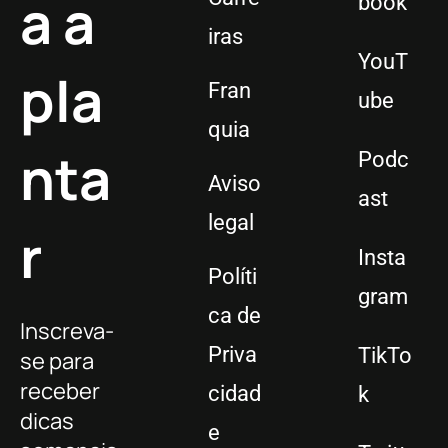
a a
book
iras
YouT
pla
Fran
ube
quia
nta
Podc
Aviso
ast
legal
r
Insta
Políti
gram
ca de
Inscreva-
Priva
TikTo
se para
receber
cidad
k
dicas
e