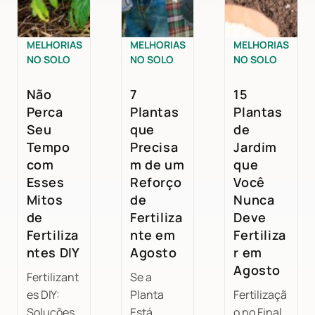
MELHORIAS
MELHORIAS
MELHORIAS
NO SOLO
NO SOLO
NO SOLO
Não
7
15
Perca
Plantas
Plantas
Seu
que
de
Tempo
Precisa
Jardim
com
m de um
que
Esses
Reforço
Você
Mitos
de
Nunca
de
Fertiliza
Deve
Fertiliza
nte em
Fertiliza
ntes DIY
Agosto
r em
Agosto
Fertilizant
Se a
es DIY:
Planta
Fertilizaçã
Soluções
Está
o no Final