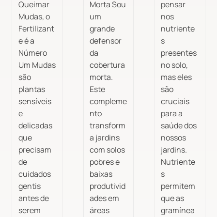
Queimar
Morta Sou
pensar
Mudas, o
um
nos
Fertilizant
grande
nutriente
e é a
defensor
s
Número
da
presentes
Um Mudas
cobertura
no solo,
são
morta.
mas eles
plantas
Este
são
sensíveis
compleme
cruciais
e
nto
para a
delicadas
transform
saúde dos
que
a jardins
nossos
precisam
com solos
jardins.
de
pobres e
Nutriente
cuidados
baixas
s
gentis
produtivid
permitem
antes de
ades em
que as
serem
áreas
gramínea