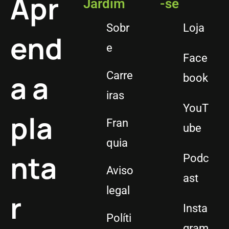
Apr
Jardim
-se
Sobr
Loja
end
e
Face
a a
Carre
book
iras
YouT
pla
Fran
ube
quia
nta
Podc
Aviso
ast
legal
r
Insta
Políti
gram