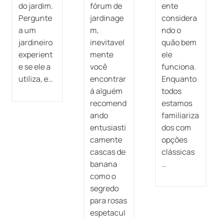
do jardim.
fórum de
ente
Pergunte
jardinage
considera
a um
m,
ndo o
jardineiro
inevitavel
quão bem
experient
mente
ele
e se ele a
você
funciona.
utiliza, e…
encontrar
Enquanto
á alguém
todos
recomend
estamos
ando
familiariza
entusiasti
dos com
camente
opções
cascas de
clássicas
banana
…
como o
segredo
para rosas
espetacul