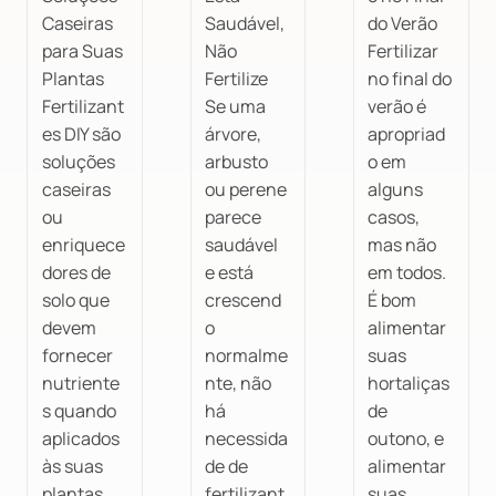
Caseiras
Saudável,
do Verão
para Suas
Não
Fertilizar
Plantas
Fertilize
no final do
Fertilizant
Se uma
verão é
es DIY são
árvore,
apropriad
soluções
arbusto
o em
caseiras
ou perene
alguns
ou
parece
casos,
enriquece
saudável
mas não
dores de
e está
em todos.
solo que
crescend
É bom
devem
o
alimentar
fornecer
normalme
suas
nutriente
nte, não
hortaliças
s quando
há
de
aplicados
necessida
outono, e
às suas
de de
alimentar
plantas.
fertilizant
suas