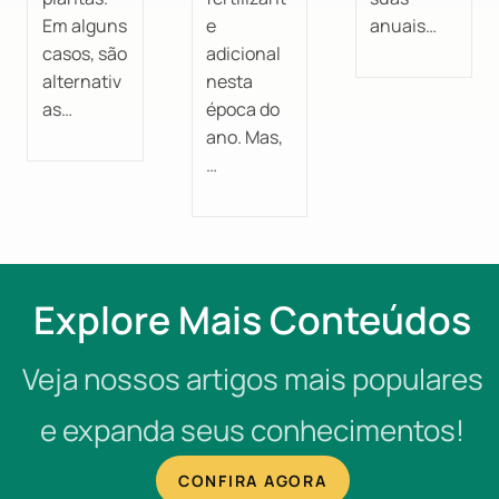
Em alguns
e
anuais…
casos, são
adicional
alternativ
nesta
as…
época do
ano. Mas,
…
Explore Mais Conteúdos
Veja nossos artigos mais populares
e expanda seus conhecimentos!
CONFIRA AGORA