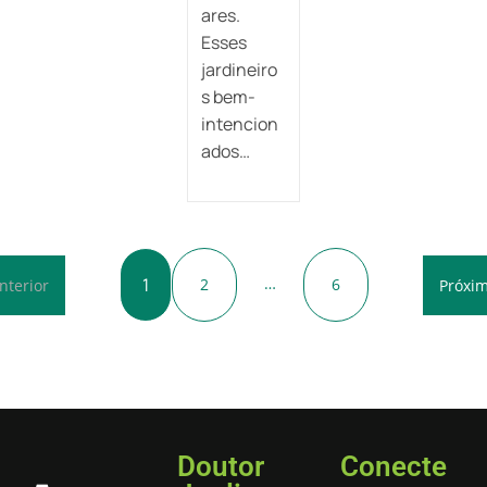
ares.
Esses
jardineiro
s bem-
intencion
ados…
1
…
2
6
nterior
Próxi
Doutor
Conecte