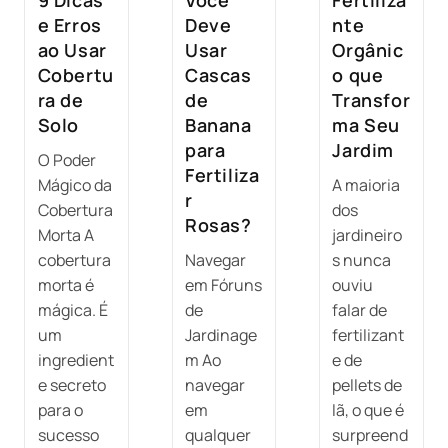
9 Dicas
Você
Fertiliza
e Erros
Deve
nte
ao Usar
Usar
Orgânic
Cobertu
Cascas
o que
ra de
de
Transfor
Solo
Banana
ma Seu
para
Jardim
O Poder
Fertiliza
Mágico da
A maioria
r
Cobertura
dos
Rosas?
Morta A
jardineiro
cobertura
Navegar
s nunca
morta é
em Fóruns
ouviu
mágica. É
de
falar de
um
Jardinage
fertilizant
ingredient
m Ao
e de
e secreto
navegar
pellets de
para o
em
lã, o que é
sucesso
qualquer
surpreend