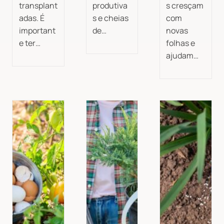
transplant
produtiva
s cresçam
adas. É
s e cheias
com
important
de…
novas
e ter…
folhas e
ajudam…