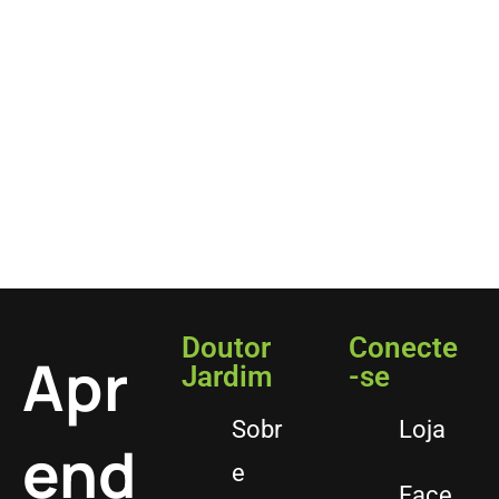
Doutor
Conecte
Apr
Jardim
-se
Sobr
Loja
end
e
Face