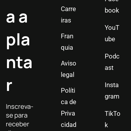
a a
Carre
book
iras
YouT
pla
Fran
ube
quia
nta
Podc
Aviso
ast
legal
r
Insta
Políti
gram
ca de
Inscreva-
Priva
TikTo
se para
receber
cidad
k