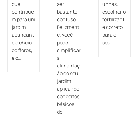
que
ser
unhas,
contribue
bastante
escolher o
m para um
confuso.
fertilizant
jardim
Felizment
e correto
abundant
e, você
para o
e e cheio
pode
seu…
de flores,
simplificar
e o…
a
alimentaç
ão do seu
jardim
aplicando
conceitos
básicos
de…