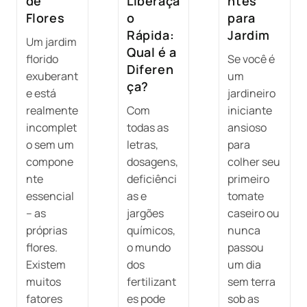
de
Liberaçã
ntes
Flores
o
para
Rápida:
Jardim
Um jardim
Qual é a
florido
Se você é
Diferen
exuberant
um
ça?
e está
jardineiro
realmente
Com
iniciante
incomplet
todas as
ansioso
o sem um
letras,
para
compone
dosagens,
colher seu
nte
deficiênci
primeiro
essencial
as e
tomate
– as
jargões
caseiro ou
próprias
químicos,
nunca
flores.
o mundo
passou
Existem
dos
um dia
muitos
fertilizant
sem terra
fatores
es pode
sob as