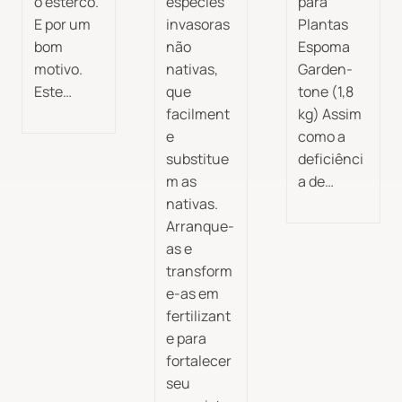
o esterco.
espécies
para
E por um
invasoras
Plantas
bom
não
Espoma
motivo.
nativas,
Garden-
Este…
que
tone (1,8
facilment
kg) Assim
e
como a
substitue
deficiênci
m as
a de…
nativas.
Arranque-
as e
transform
e-as em
fertilizant
e para
fortalecer
seu