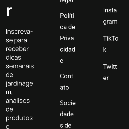
legal
r
Insta
Políti
gram
ca de
Inscreva-
Priva
TikTo
se para
receber
cidad
k
dicas
e
semanais
Twitt
de
Cont
er
jardinage
ato
m,
análises
Socie
de
dade
produtos
s de
e