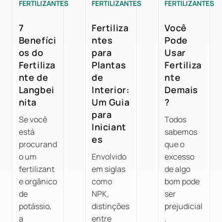
FERTILIZANTES
FERTILIZANTES
FERTILIZANTES
7
Fertiliza
Você
Benefíci
ntes
Pode
os do
para
Usar
Fertiliza
Plantas
Fertiliza
nte de
de
nte
Langbei
Interior:
Demais
nita
Um Guia
?
para
Se você
Todos
Iniciant
está
sabemos
es
procurand
que o
o um
Envolvido
excesso
fertilizant
em siglas
de algo
e orgânico
como
bom pode
de
NPK,
ser
potássio,
distinções
prejudicial
a
entre
.