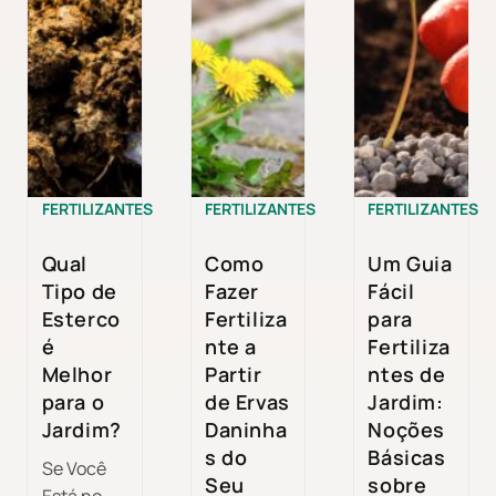
FERTILIZANTES
FERTILIZANTES
FERTILIZANTES
Qual
Como
Um Guia
Tipo de
Fazer
Fácil
Esterco
Fertiliza
para
é
nte a
Fertiliza
Melhor
Partir
ntes de
para o
de Ervas
Jardim:
Jardim?
Daninha
Noções
s do
Básicas
Se Você
Seu
sobre