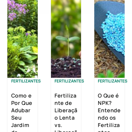
FERTILIZANTES
FERTILIZANTES
FERTILIZANTES
Como e
Fertiliza
O Que é
Por Que
nte de
NPK?
Adubar
Liberaçã
Entende
Seu
o Lenta
ndo os
Jardim
vs.
Fertiliza