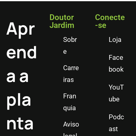
Doutor
Conecte
Apr
Jardim
-se
Sobr
Loja
end
e
Face
a a
Carre
book
iras
YouT
pla
Fran
ube
quia
nta
Podc
Aviso
ast