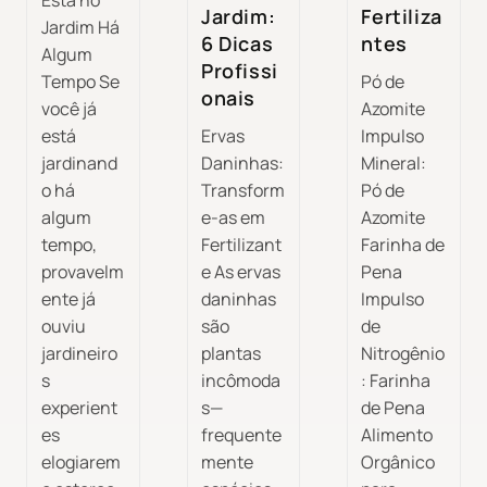
Está no
Jardim:
Fertiliza
Jardim Há
6 Dicas
ntes
Algum
Profissi
Tempo Se
Pó de
onais
você já
Azomite
está
Ervas
Impulso
jardinand
Daninhas:
Mineral:
o há
Transform
Pó de
algum
e-as em
Azomite
tempo,
Fertilizant
Farinha de
provavelm
e As ervas
Pena
ente já
daninhas
Impulso
ouviu
são
de
jardineiro
plantas
Nitrogênio
s
incômoda
: Farinha
experient
s—
de Pena
es
frequente
Alimento
elogiarem
mente
Orgânico