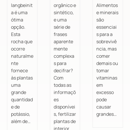
langbeinit
orgânico e
Alimentos
a é uma
sintético,
e minerais
ótima
e uma
são
opção.
série de
essenciai
Esta
frases
s para a
rocha que
aparente
sobrevivê
ocorre
mente
ncia, mas
naturalme
complexa
comer
nte
s para
demais ou
fornece
decifrar?
tomar
às plantas
Com
vitaminas
uma
todas as
em
grande
informaçõ
excesso
quantidad
es
pode
e de
disponívei
causar
potássio,
s, fertilizar
grandes…
além de…
plantas de
interior