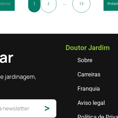
1
…
2
13
terior
Próxi
Doutor Jardim
ar
Sobre
Carreiras
de jardinagem,
Franquia
Aviso legal
>
Política de Priv