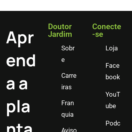
Doutor
Conecte
Apr
Jardim
-se
Sobr
Loja
end
e
Face
a a
Carre
book
iras
YouT
pla
Fran
ube
quia
nta
Podc
Aviso