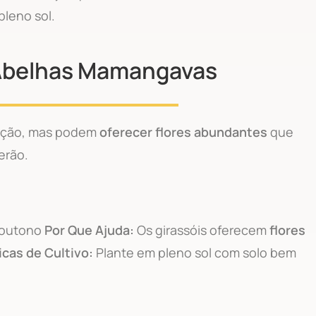
pleno sol.
 Abelhas Mamangavas
tação, mas podem
oferecer flores abundantes
que
erão.
o outono
Por Que Ajuda:
Os girassóis oferecem
flores
icas de Cultivo:
Plante em pleno sol com solo bem