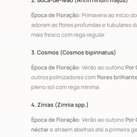
2.
Boca-de-leão (Antirrhinum majus)
Época de Floração:
Primavera ao início d
adoram as flores profundas e tubulares 
mais fresco com rega regular.
3.
Cosmos (Cosmos bipinnatus)
Época de Floração:
Verão ao outono
Por 
outros polinizadores com
flores brilhant
pleno sol com rega mínima.
4.
Zínias (Zinnia spp.)
Época de Floração:
Verão ao outono
Por 
néctar
e atraem abelhas até a primeira g