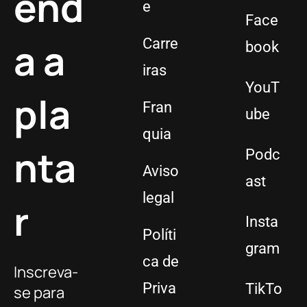
end
e
Face
a a
Carre
book
iras
YouT
pla
Fran
ube
quia
nta
Podc
Aviso
ast
legal
r
Insta
Políti
gram
ca de
Inscreva-
Priva
TikTo
se para