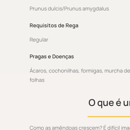
Prunus dulcis/Prunus amygdalus
Requisitos de Rega
Regular
Pragas e Doenças
Ácaros, cochonilhas, formigas, murcha de 
folhas
O que é 
Como as amêndoas crescem? É difícil im