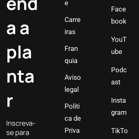
end
e
Face
a a
Carre
book
iras
YouT
pla
Fran
ube
quia
nta
Podc
Aviso
ast
legal
r
Insta
Políti
gram
ca de
Inscreva-
Priva
TikTo
se para