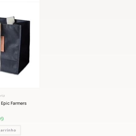
ria
 Epic Farmers
99
carrinho