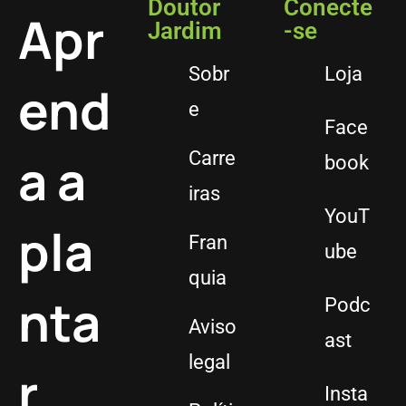
Doutor
Conecte
Apr
Jardim
-se
Sobr
Loja
end
e
Face
a a
Carre
book
iras
YouT
pla
Fran
ube
quia
nta
Podc
Aviso
ast
legal
r
Insta