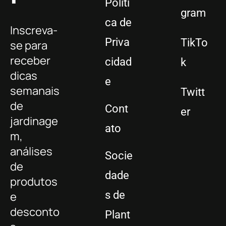
Políti
gram
ca de
Inscreva-
Priva
TikTo
se para
receber
cidad
k
dicas
e
semanais
Twitt
de
Cont
er
jardinage
ato
m,
análises
Socie
de
dade
produtos
s de
e
desconto
Plant