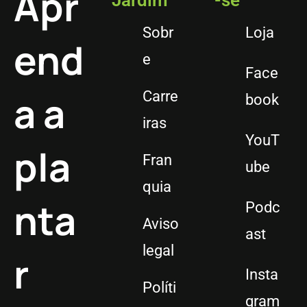
Apr
Jardim
-se
Sobr
Loja
end
e
Face
a a
Carre
book
iras
YouT
pla
Fran
ube
quia
nta
Podc
Aviso
ast
legal
r
Insta
Políti
gram