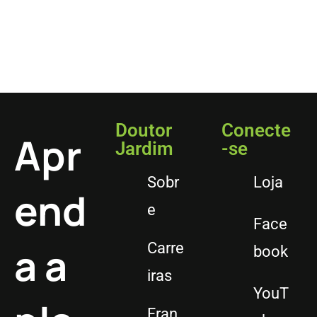
Doutor
Conecte
Apr
Jardim
-se
Sobr
Loja
end
e
Face
a a
Carre
book
iras
YouT
Fran