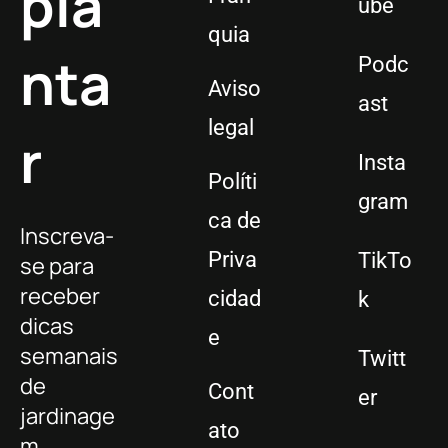
pla
ube
quia
nta
Podc
Aviso
ast
legal
r
Insta
Políti
gram
ca de
Inscreva-
Priva
TikTo
se para
receber
cidad
k
dicas
e
semanais
Twitt
de
Cont
er
jardinage
ato
m,