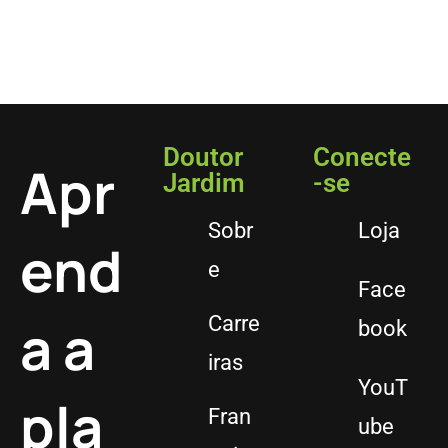
Doutor
Conecte
Apr
Jardim
-se
Sobr
Loja
end
e
Face
a a
Carre
book
iras
YouT
pla
Fran
ube