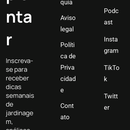
quia
nta
Podc
Aviso
ast
legal
r
Insta
Políti
gram
ca de
Inscreva-
Priva
TikTo
se para
receber
cidad
k
dicas
e
semanais
Twitt
de
Cont
er
jardinage
ato
m,