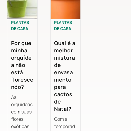
PLANTAS
PLANTAS
DE CASA
DE CASA
Por que
Qual é a
minha
melhor
orquíde
mistura
a não
de
está
envasa
floresce
mento
ndo?
para
cactos
As
de
orquídeas,
Natal?
com suas
flores
Com a
exóticas
temporad