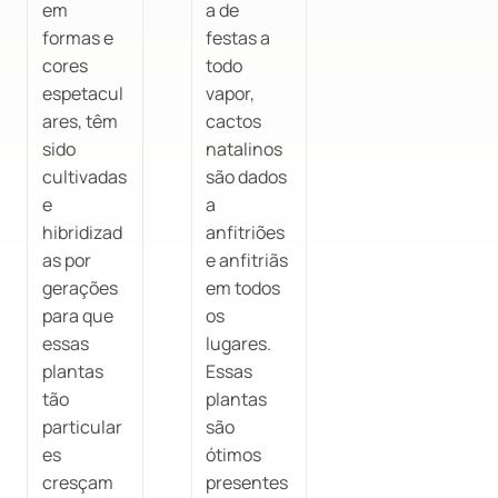
em
a de
formas e
festas a
cores
todo
espetacul
vapor,
ares, têm
cactos
sido
natalinos
cultivadas
são dados
e
a
hibridizad
anfitriões
as por
e anfitriãs
gerações
em todos
para que
os
essas
lugares.
plantas
Essas
tão
plantas
particular
são
es
ótimos
cresçam
presentes