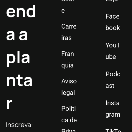
end
e
Face
a a
Carre
book
iras
YouT
pla
Fran
ube
quia
nta
Podc
Aviso
ast
legal
r
Insta
Políti
gram
ca de
Inscreva-
Priva
TikTo