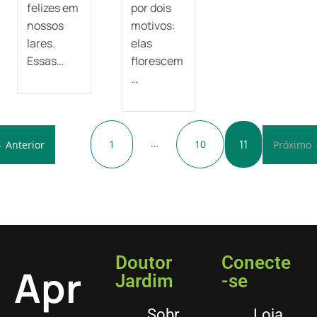
felizes em
por dois
nossos
motivos:
lares.
elas
Essas…
florescem
…
…
11
1
10
 Anterior
Próximo
Doutor
Conecte
Apr
Jardim
-se
Sobr
Loja