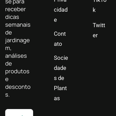
se para
receber
cidad
k
dicas
e
semanais
Twitt
de
Cont
er
jardinage
ato
m,
análises
Socie
de
dade
produtos
s de
e
desconto
Plant
s.
as