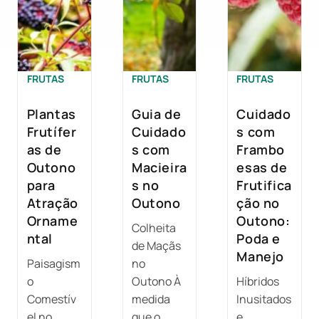
FRUTAS
FRUTAS
FRUTAS
Plantas
Guia de
Cuidado
Frutífer
Cuidado
s com
as de
s com
Frambo
Outono
Macieira
esas de
para
s no
Frutifica
Atração
Outono
ção no
Orname
Outono:
Colheita
ntal
Poda e
de Maçãs
Manejo
Paisagism
no
o
Outono À
Híbridos
Comestív
medida
Inusitados
el no
que o
e