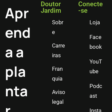
Doutor
Conecte
Apr
Jardim
-se
Sobr
Loja
end
e
Face
a a
Carre
book
iras
YouT
pla
Fran
ube
quia
nta
Podc
Aviso
ast
legal
r
Insta