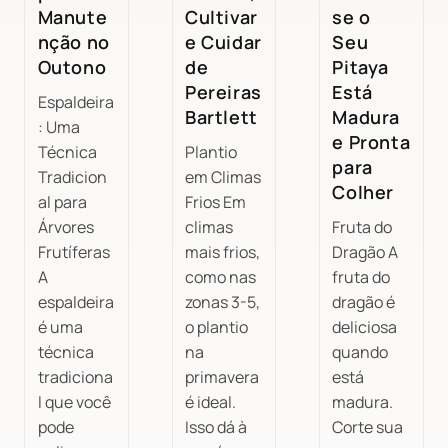
Manute
Cultivar
se o
nção no
e Cuidar
Seu
Outono
de
Pitaya
Pereiras
Está
Espaldeira
Bartlett
Madura
: Uma
e Pronta
Técnica
Plantio
para
Tradicion
em Climas
Colher
al para
Frios Em
Árvores
climas
Fruta do
Frutíferas
mais frios,
Dragão A
A
como nas
fruta do
espaldeira
zonas 3-5,
dragão é
é uma
o plantio
deliciosa
técnica
na
quando
tradiciona
primavera
está
l que você
é ideal.
madura.
pode
Isso dá à
Corte sua