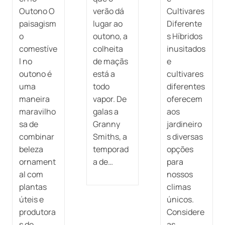
Outono O
verão dá
Cultivares
paisagism
lugar ao
Diferente
o
outono, a
s Híbridos
comestíve
colheita
inusitados
l no
de maçãs
e
outono é
está a
cultivares
uma
todo
diferentes
maneira
vapor. De
oferecem
maravilho
galas a
aos
sa de
Granny
jardineiro
combinar
Smiths, a
s diversas
beleza
temporad
opções
ornament
a de…
para
al com
nossos
plantas
climas
úteis e
únicos.
produtora
Considere
s de
as