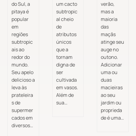
do Sul, a
um cacto
verão,
pitaya é
subtropic
mas a
popular
al cheio
maioria
em
de
das
regiões
atributos
maçãs
subtropic
únicos
atinge seu
ais ao
que a
auge no
redor do
tornam
outono.
mundo.
digna de
Adicionar
Seu apelo
ser
uma ou
delicioso a
cultivada
duas
leva às
em vasos.
macieiras
prateleira
Além de
ao seu
s de
sua…
jardim ou
supermer
proprieda
cados em
de é uma…
diversos…