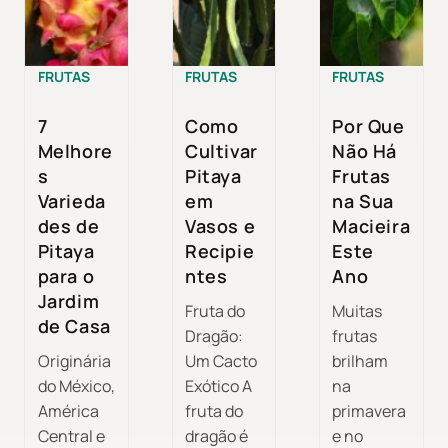
FRUTAS
FRUTAS
FRUTAS
7
Como
Por Que
Melhore
Cultivar
Não Há
s
Pitaya
Frutas
Varieda
em
na Sua
des de
Vasos e
Macieira
Pitaya
Recipie
Este
para o
ntes
Ano
Jardim
Fruta do
Muitas
de Casa
Dragão:
frutas
Originária
Um Cacto
brilham
do México,
Exótico A
na
América
fruta do
primavera
Central e
dragão é
e no