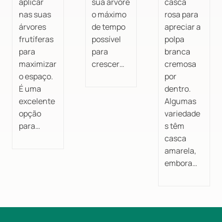
aplicar
sua árvore
casca
nas suas
o máximo
rosa para
árvores
de tempo
apreciar a
frutíferas
possível
polpa
para
para
branca
maximizar
crescer…
cremosa
o espaço.
por
É uma
dentro.
excelente
Algumas
opção
variedade
para…
s têm
casca
amarela,
embora…