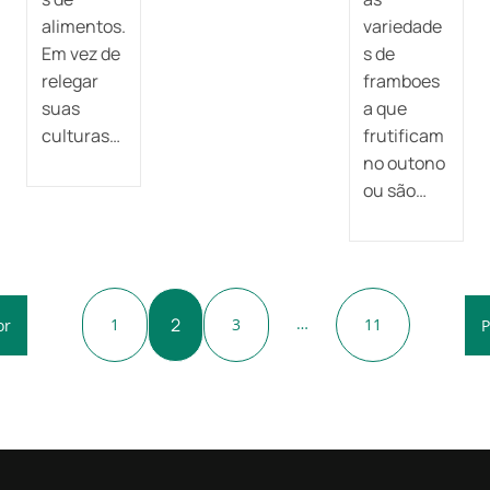
alimentos.
variedade
Em vez de
s de
relegar
framboes
suas
a que
culturas…
frutificam
no outono
ou são…
2
…
1
3
11
or
P