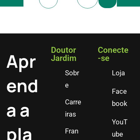
Doutor
Conecte
Apr
Jardim
-se
Sobr
Loja
end
e
Face
a a
Carre
book
iras
YouT
pla
Fran
ube