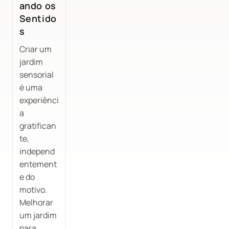
ando os
Sentido
s
Criar um
jardim
sensorial
é uma
experiênci
a
gratifican
te,
independ
entement
e do
motivo.
Melhorar
um jardim
para