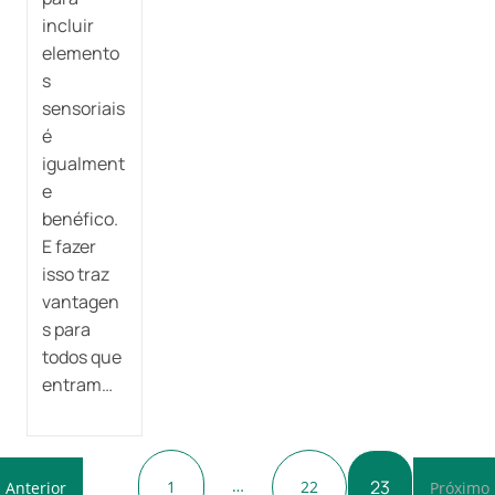
incluir
elemento
s
sensoriais
é
igualment
e
benéfico.
E fazer
isso traz
vantagen
s para
todos que
entram…
…
23
1
22
 Anterior
Próximo