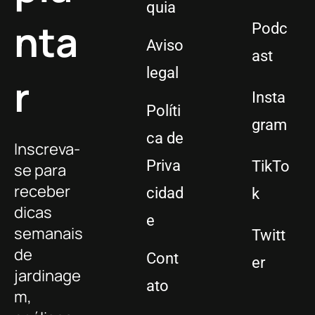
quia
nta
Podc
Aviso
ast
legal
r
Insta
Políti
gram
ca de
Inscreva-
Priva
TikTo
se para
receber
cidad
k
dicas
e
semanais
Twitt
de
Cont
er
jardinage
ato
m,