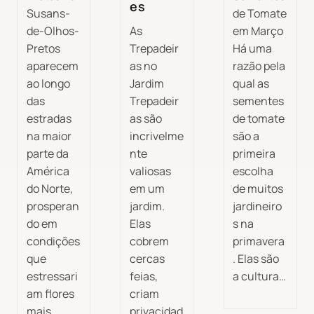
es
Susans-
de Tomate
de-Olhos-
As
em Março
Pretos
Trepadeir
Há uma
aparecem
as no
razão pela
ao longo
Jardim
qual as
das
Trepadeir
sementes
estradas
as são
de tomate
na maior
incrivelme
são a
parte da
nte
primeira
América
valiosas
escolha
do Norte,
em um
de muitos
prosperan
jardim.
jardineiro
do em
Elas
s na
condições
cobrem
primavera
que
cercas
. Elas são
estressari
feias,
a cultura…
am flores
criam
mais
privacidad