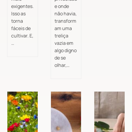
exigentes.
e onde
Isso as
não havia,
torna
transform
fáceis de
am uma
cultivar. E,
treliça
…
vazia em
algo digno
de se
olhar,…