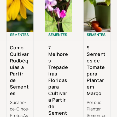
SEMENTES
SEMENTES
SEMENTES
Como
7
9
Cultivar
Melhore
Sement
Rudbéq
s
es de
uias a
Trepade
Tomate
Partir
iras
para
de
Floridas
Plantar
Sement
para
em
es
Cultivar
Março
a Partir
Susans-
Por que
de
de-Olhos-
Plantar
Sement
Pretos As
Sementes