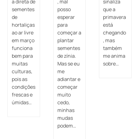
a direta de
, mal
sinaliza
sementes
posso
que a
de
esperar
primavera
hortaliças
para
está
ao ar livre
começar a
chegando
em março
plantar
, mas
funciona
sementes
também
bem para
de zínia.
me anima
muitas
Mas se eu
sobre…
culturas,
me
pois as
adiantar e
condições
começar
frescas e
muito
úmidas…
cedo,
minhas
mudas
podem…