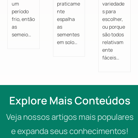
um
praticame
variedade
período
nte
s para
frio, então
espalha
escolher,
as
as
ou porque
semeio…
sementes
são todos
em solo…
relativam
ente
fáceis…
Explore Mais Conteúdos
Veja nossos artigos mais populares
e expanda seus conhecimentos!