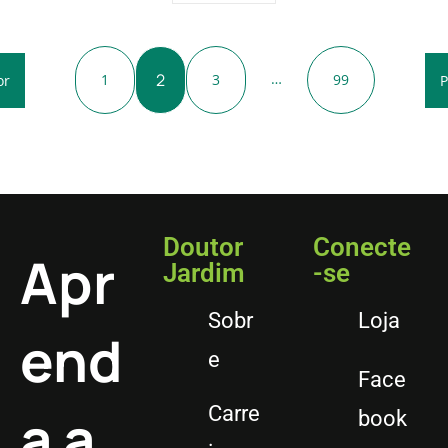
2
…
1
3
99
or
P
Doutor
Conecte
Apr
Jardim
-se
Sobr
Loja
end
e
Face
a a
Carre
book