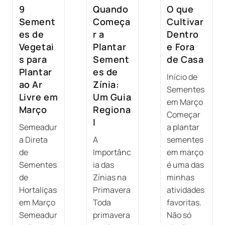
9
Quando
O que
Sement
Começa
Cultivar
es de
r a
Dentro
Vegetai
Plantar
e Fora
s para
Sement
de Casa
Plantar
es de
Início de
ao Ar
Zínia:
Sementes
Livre em
Um Guia
em Março
Março
Regiona
Começar
l
Semeadur
a plantar
a Direta
A
sementes
de
Importânc
em março
Sementes
ia das
é uma das
de
Zínias na
minhas
Hortaliças
Primavera
atividades
em Março
Toda
favoritas.
Semeadur
primavera
Não só