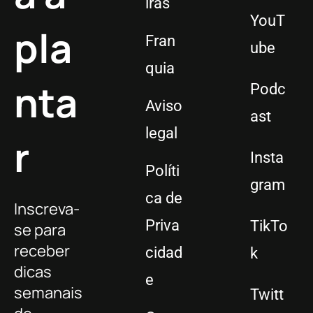
iras
YouT
pla
Fran
ube
quia
nta
Podc
Aviso
ast
legal
r
Insta
Políti
gram
ca de
Inscreva-
Priva
TikTo
se para
receber
cidad
k
dicas
e
semanais
Twitt