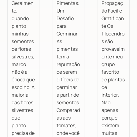
Geralmen
Pimentas:
Propagaç
te,
Um
ão Fácil e
quando
Desafio
Gratifican
planto
para
te Os
minhas
Germinar
filodendro
sementes
As
s são
de flores
pimentas
provavelm
silvestres,
têm a
ente meu
março
reputação
grupo
não é a
de serem
favorito
época que
difíceis de
de plantas
escolho. A
germinar
de
maioria
a partir de
interior.
das flores
sementes.
Não
silvestres
Comparad
apenas
que
as aos
porque
planto
tomates,
existem
precisa de
onde você
muitas