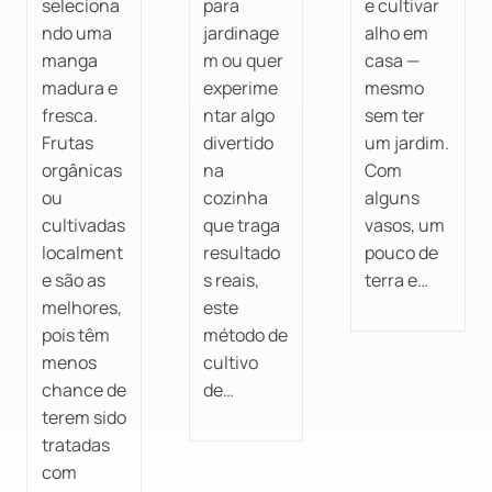
seleciona
para
e cultivar
ndo uma
jardinage
alho em
manga
m ou quer
casa —
madura e
experime
mesmo
fresca.
ntar algo
sem ter
Frutas
divertido
um jardim.
orgânicas
na
Com
ou
cozinha
alguns
cultivadas
que traga
vasos, um
localment
resultado
pouco de
e são as
s reais,
terra e…
melhores,
este
pois têm
método de
menos
cultivo
chance de
de…
terem sido
tratadas
com