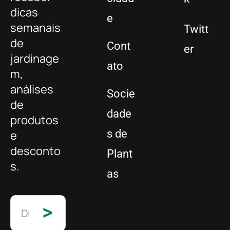
dicas
e
semanais
Twitt
de
Cont
er
jardinage
ato
m,
análises
Socie
de
dade
produtos
s de
e
desconto
Plant
s.
as
>