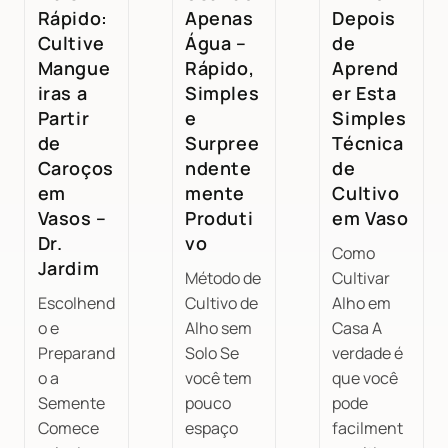
Rápido:
Apenas
Depois
Cultive
Água –
de
Mangue
Rápido,
Aprend
iras a
Simples
er Esta
Partir
e
Simples
de
Surpree
Técnica
Caroços
ndente
de
em
mente
Cultivo
Vasos –
Produti
em Vaso
Dr.
vo
Como
Jardim
Método de
Cultivar
Escolhend
Cultivo de
Alho em
o e
Alho sem
Casa A
Preparand
Solo Se
verdade é
o a
você tem
que você
Semente
pouco
pode
Comece
espaço
facilment