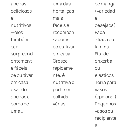
apenas
uma das
de manga
deliciosos
hortaliças
(variedad
e
mais
e
nutritivos
fáceis e
desejada)
—eles
recompen
Faca
também
sadoras
afiada ou
são
de cultivar
lâmina
surpreend
em casa.
Fita de
entement
Cresce
enxertia
e fáceis
rapidame
ou
de cultivar
nte, é
elásticos
em casa
nutritiva e
Terra para
usando
pode ser
vasos
apenas a
colhida
(opcional)
coroa de
várias…
Pequenos
uma…
vasos ou
recipiente
s