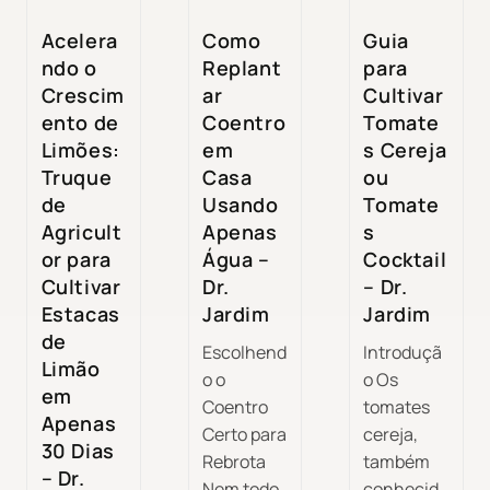
Acelera
Como
Guia
ndo o
Replant
para
Crescim
ar
Cultivar
ento de
Coentro
Tomate
Limões:
em
s Cereja
Truque
Casa
ou
de
Usando
Tomate
Agricult
Apenas
s
or para
Água –
Cocktail
Cultivar
Dr.
– Dr.
Estacas
Jardim
Jardim
de
Escolhend
Introduçã
Limão
o o
o Os
em
Coentro
tomates
Apenas
Certo para
cereja,
30 Dias
Rebrota
também
– Dr.
Nem todo
conhecid