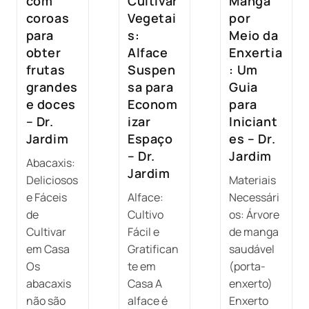
com
Cultivar
Manga
coroas
Vegetai
por
para
s:
Meio da
obter
Alface
Enxertia
frutas
Suspen
: Um
grandes
sa para
Guia
e doces
Econom
para
– Dr.
izar
Iniciant
Jardim
Espaço
es – Dr.
– Dr.
Jardim
Abacaxis:
Jardim
Deliciosos
Materiais
e Fáceis
Alface:
Necessári
de
Cultivo
os: Árvore
Cultivar
Fácil e
de manga
em Casa
Gratifican
saudável
Os
te em
(porta-
abacaxis
Casa A
enxerto)
não são
alface é
Enxerto