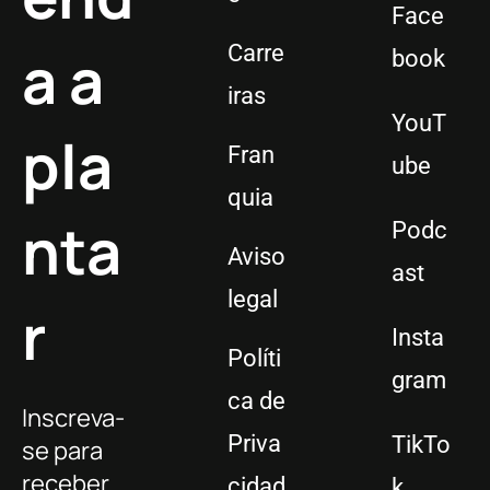
Face
a a
Carre
book
iras
YouT
pla
Fran
ube
quia
nta
Podc
Aviso
ast
legal
r
Insta
Políti
gram
ca de
Inscreva-
Priva
TikTo
se para
receber
cidad
k