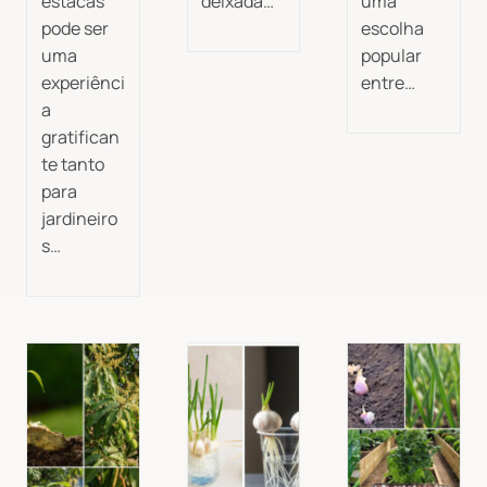
estacas
deixada…
uma
pode ser
escolha
uma
popular
experiênci
entre…
a
gratifican
te tanto
para
jardineiro
s…