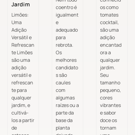
Jardim
coentro é
os como
Limões:
igualment
tomates
Uma
e
cocktail,
Adição
adequado
são uma
Versátil e
para
adição
Refrescan
rebrota.
encantad
te Limões
Os
ora a
são uma
melhores
qualquer
adição
candidato
jardim.
versátil e
s são
Seu
refrescan
caules
tamanho
te para
com
pequeno,
qualquer
algumas
cores
jardim, e
raízes ou a
vibrantes
cultivá-
parte da
e sabor
los a partir
base da
doce os
de
planta
tornam